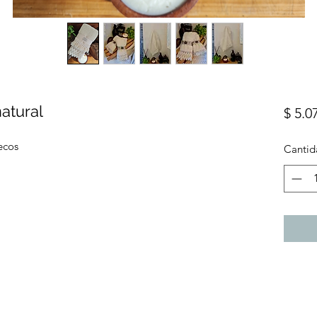
natural
$ 5.0
lecos
Cantid