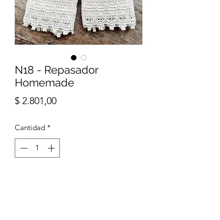
N18 - Repasador
Homemade
Precio
$ 2.801,00
Cantidad
*
Agregar al carrito
Repasador Nido de Abeja con puntilla
natural, con faja Homemade